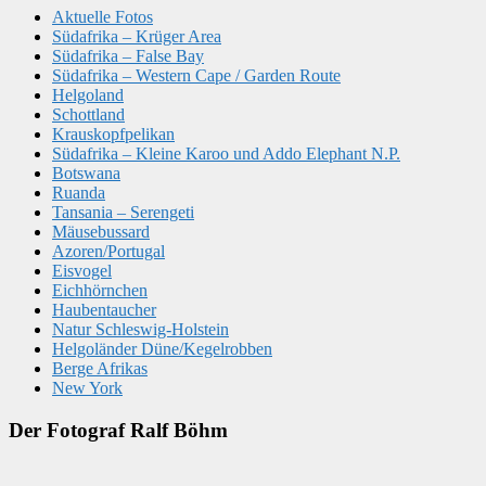
Aktuelle Fotos
Südafrika – Krüger Area
Südafrika – False Bay
Südafrika – Western Cape / Garden Route
Helgoland
Schottland
Krauskopfpelikan
Südafrika – Kleine Karoo und Addo Elephant N.P.
Botswana
Ruanda
Tansania – Serengeti
Mäusebussard
Azoren/Portugal
Eisvogel
Eichhörnchen
Haubentaucher
Natur Schleswig-Holstein
Helgoländer Düne/Kegelrobben
Berge Afrikas
New York
Der Fotograf Ralf Böhm