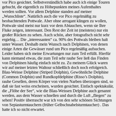
vor Pico gesichtet. Selbstverständlich habe auch ich einige Touren
gebucht, die eigentlich zu Höhepunkten meines Aufenthaltes
werden sollten. Vor allem Delphine standen auf meiner
„Wunschliste“. Natürlich auch die vor Pico regelmäßig zu
beobachtenden Pottwale. Aber ohne arrogant klingen zu wollen,
Pottwale sind meist nur kurz vor dem Abtauchen, wenn sie Ihre
Fluke zeigen, interessant. Den Rest der Zeit ist (meistens) nur ein
großer Rücken zu sehen. Auch schön, aber fotografisch nicht sehr
ergiebig… Die „interessanten“ ca. 90% des Pottwals bleiben halt
unter Wasser. Deshalb mein Wunsch nach Delphinen, von denen
einige Arten die Gewässer rund um Pico regelmäßig aufsuchen.
Leider haben sich meine Erwartungen nur zum Teil erfüllt. Hierfür
kann niemand etwas, die zum Teil sehr rauhe See ließ das Finden
von Delphinen häufig einfach nicht zu. Zu meinem Glück waren
wir auf meiner letzten Waltour schließlich doch noch erfolgreich.
Blau-Weisse Delphine (Striped Dolphin), Gewöhnliche Delphine
(Common Dolphin) und Rundkopfdelphine (Risso’s Dolphin),
rauhe Gesellen, deren Körper von vielen Narben überzogen sind, so
daß sie fast weiss erscheinen, wurden gesichtet. Einfach spektakulär,
die „Flöhe der See“, wie die Blau-Weissen Delphine auch genannt
werden, aus dem Wasser schnellen und durch die Luft „fliegen“ zu
sehen! Positiv überrascht war ich von den sehr schönen Sichtungen
von Sepiasturmtauchern (früher Gelbschnabelsturmtaucher) . Das
hatte ich so nicht erwartet.