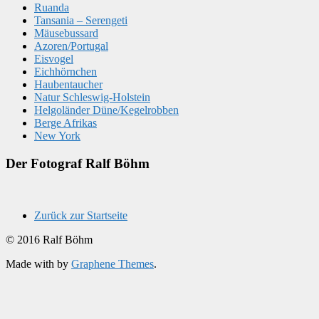
Ruanda
Tansania – Serengeti
Mäusebussard
Azoren/Portugal
Eisvogel
Eichhörnchen
Haubentaucher
Natur Schleswig-Holstein
Helgoländer Düne/Kegelrobben
Berge Afrikas
New York
Der Fotograf Ralf Böhm
Zurück zur Startseite
© 2016 Ralf Böhm
Made with
by
Graphene Themes
.