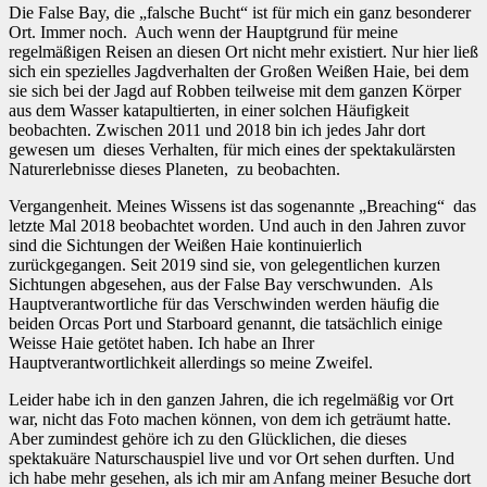
Die False Bay, die „falsche Bucht“ ist für mich ein ganz besonderer
Ort. Immer noch. Auch wenn der Hauptgrund für meine
regelmäßigen Reisen an diesen Ort nicht mehr existiert. Nur hier ließ
sich ein spezielles Jagdverhalten der Großen Weißen Haie, bei dem
sie sich bei der Jagd auf Robben teilweise mit dem ganzen Körper
aus dem Wasser katapultierten, in einer solchen Häufigkeit
beobachten. Zwischen 2011 und 2018 bin ich jedes Jahr dort
gewesen um dieses Verhalten, für mich eines der spektakulärsten
Naturerlebnisse dieses Planeten, zu beobachten.
Vergangenheit. Meines Wissens ist das sogenannte „Breaching“ das
letzte Mal 2018 beobachtet worden. Und auch in den Jahren zuvor
sind die Sichtungen der Weißen Haie kontinuierlich
zurückgegangen. Seit 2019 sind sie, von gelegentlichen kurzen
Sichtungen abgesehen, aus der False Bay verschwunden. Als
Hauptverantwortliche für das Verschwinden werden häufig die
beiden Orcas Port und Starboard genannt, die tatsächlich einige
Weisse Haie getötet haben. Ich habe an Ihrer
Hauptverantwortlichkeit allerdings so meine Zweifel.
Leider habe ich in den ganzen Jahren, die ich regelmäßig vor Ort
war, nicht das Foto machen können, von dem ich geträumt hatte.
Aber zumindest gehöre ich zu den Glücklichen, die dieses
spektakuäre Naturschauspiel live und vor Ort sehen durften. Und
ich habe mehr gesehen, als ich mir am Anfang meiner Besuche dort