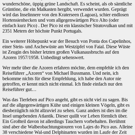
wunderschöne, üppig grüne Landschaft. Es scheint, als ob sämtliche
Grüntöne, die ein Malkasten hergibt, verwendet wurden. Geprägt
wird das Inselinnere von den Kraterseen (Lagoas), schier endlosen
Hortensienhecken und vom allgegenwärtigen Pico Alto (oder
einfach kurz Pico) . Der Pico ist ein klassischer Stratovulkan und mit
2351 Metern der höchste Punkt Portugals.
Ein weiterer Höhepunkt war der Besuch von Ponta dos Capelinhos,
einer Stein- und Aschewüste am Westzipfel von Faial. Diese Wüste
ist Zeugin des bisher letzten großen Vulkanausbruchs auf den
Azoren 1957/1958. Unbedingt sehenswert.
Wer mehr über die Azoren erfahren möchte, dem empfehle ich den
Reiseführer „Azoren“ von Michael Bussmann. Und nein, ich
bekomme nichts für diese Empfehlung, ich habe den Autor nie
getroffen, er kennt mich nicht einmal. Ich finde einfach nur den
Reiseführer gut…
Was das Tierleben auf Pico angeht, gibt es nicht viel zu sagen. Bis
auf die allgegenwärtigen Kühe und einigen kleinen Vögeln, gibt es
diesbezüglich nicht allzuviel zu sehen. Ganz anders ist dies im die
Insel umgebenden Atlantik. Dieser quillt vor Leben förmlich über.
Ein Großteil davon ist allerdings Tauchern vorbehalten. Berühmt
sind aber die Walbeobachtungstouren von Lajes do Pico aus. Alleine
38 verschiedene Wal-und Delphinarten wurden im Laufe der Zeit