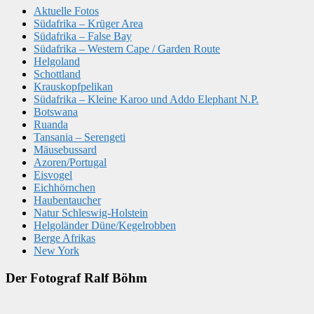
Aktuelle Fotos
Südafrika – Krüger Area
Südafrika – False Bay
Südafrika – Western Cape / Garden Route
Helgoland
Schottland
Krauskopfpelikan
Südafrika – Kleine Karoo und Addo Elephant N.P.
Botswana
Ruanda
Tansania – Serengeti
Mäusebussard
Azoren/Portugal
Eisvogel
Eichhörnchen
Haubentaucher
Natur Schleswig-Holstein
Helgoländer Düne/Kegelrobben
Berge Afrikas
New York
Der Fotograf Ralf Böhm